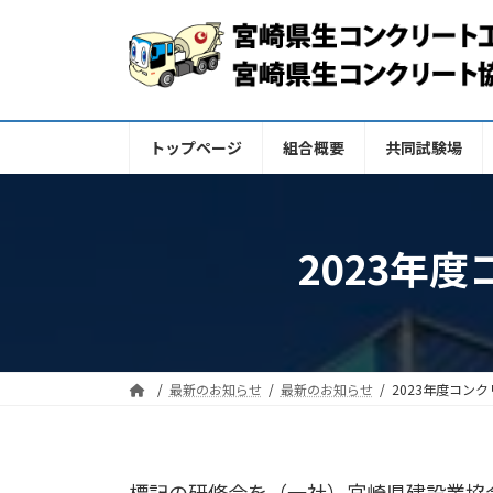
コ
ナ
ン
ビ
テ
ゲ
ン
ー
ツ
シ
トップページ
組合概要
共同試験場
へ
ョ
ス
ン
キ
に
ッ
移
2023年
プ
動
最新のお知らせ
最新のお知らせ
2023年度コン
標記の研修会を（一社）宮崎県建設業協